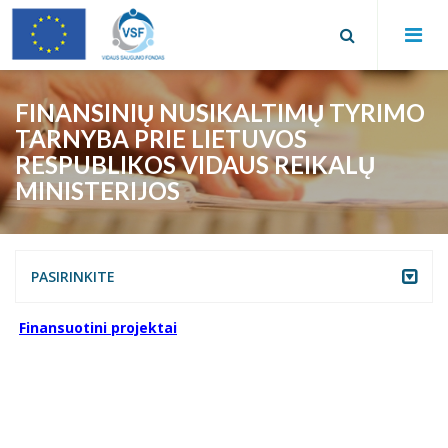
FINANSINIŲ NUSIKALTIMŲ TYRIMO
TARNYBA PRIE LIETUVOS
RESPUBLIKOS VIDAUS REIKALŲ
MINISTERIJOS
PASIRINKITE
Valstybės sienos apsaugos tarnyba prie Lietuvos
Finansuotini projektai
Respublikos vidaus reikalų ministerijos
Policijos departamentas prie Lietuvos Respublikos vidaus
reikalų miniterijos
Informatikos ir ryšių departamentas prie Lietuvos
Respublikos vidaus reikalų ministerijos